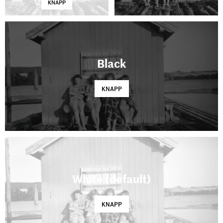
KNAPP
Black
KNAPP
White (default)
KNAPP