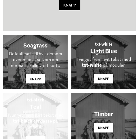
KNAPP
txt-white
Seagrass
Light Blue
Default satt til hvit dersom
Tvinget frem hvit tekst med
over media, selvom om
txt-white
på modulen
normalt skulle vært sort..
KNAPP
KNAPP
txt-black
Teal
Timber
Tvunget frem sort tekst med
txt-black
cssklasse på
modul.
KNAPP