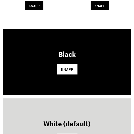
KNAPP
KNAPP
Black
KNAPP
White (default)