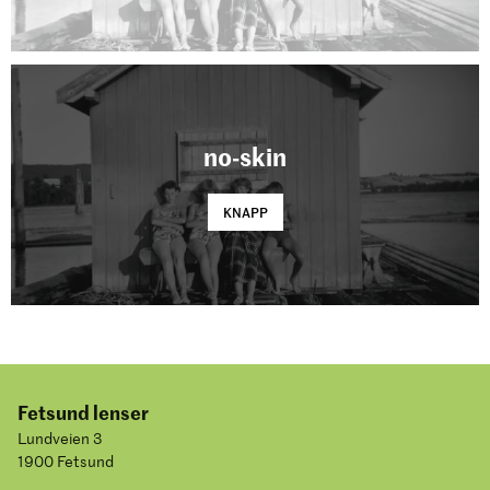
no-skin
KNAPP
Fetsund lenser
Lundveien 3
1900 Fetsund