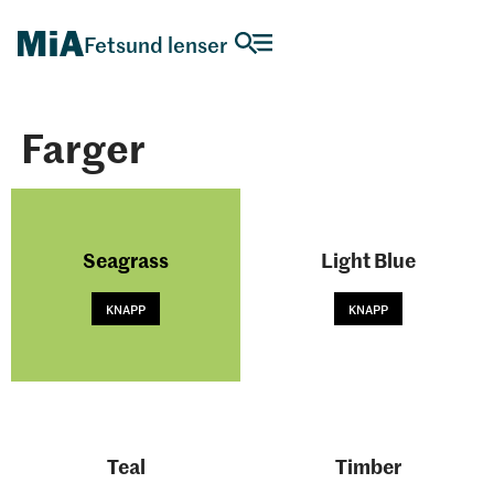
Fetsund lenser
Farger
Seagrass
Light Blue
KNAPP
KNAPP
Teal
Timber