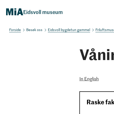
Eidsvoll museum
Besøk oss
Eidsvoll bygdetun gammel
Friluftsmu
Våni
In English
Raske fa