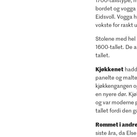
1700-tallstype, m
bordet og vogga e
Eidsvoll. Vogga h
vokste for raskt 
Stolene med hel p
1600-tallet. De 
tallet.
Kjøkkenet
hadde
panelte og malte
kjøkkengangen og
en nyere dør. Kjø
og var moderne p
tallet fordi den 
Rommet i andre
siste åra, da Else