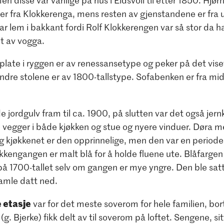
en disse var vanlige på hus i Eidsvoll til etter 1850. Hjø
r fra Klokkerenga, mens resten av gjenstandene er fra ul
ar lem i bakkant fordi Rolf Klokkerengen var så stor da h
ut av vogga.
late i ryggen er av renessansetype og peker på det viset
andre stolene er av 1800-tallstype. Sofabenken er fra mi
 jordgulv fram til ca. 1900, på slutten var det også jern
 vegger i både kjøkken og stue og nyere vinduer. Døra m
 kjøkkenet er den opprinnelige, men den var en periode
kkengangen er malt blå for å holde fluene ute. Blåfargen 
å 1700-tallet selv om gangen er mye yngre. Den ble sat
gamle datt ned.
 etasje
var for det meste soverom for hele familien, bort
 (g. Bjerke) fikk delt av til soverom på loftet. Sengene, s