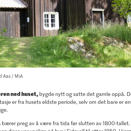
id Aas / MiA
eren ned huset,
bygde nytt og satte det gamle oppå. D
tasje er fra husets eldste periode, selv om det bare er e
ige.
a
bærer preg av å være fra tida før slutten av 1800-tallet