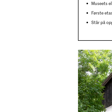
Museets el
Første etas
Står på op