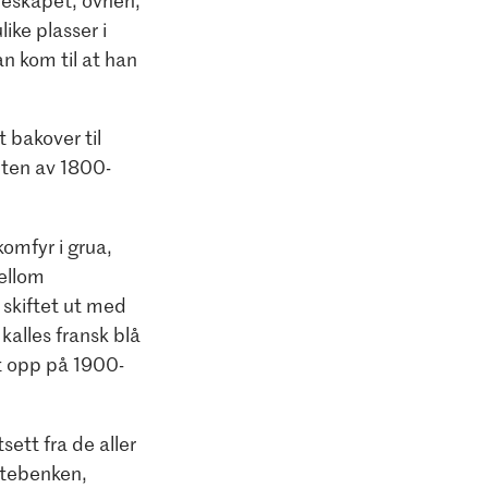
rneskapet, ovnen,
ike plasser i
an kom til at han
 bakover til
dten av 1800-
komfyr i grua,
ellom
 skiftet ut med
kalles fransk blå
t opp på 1900-
sett fra de aller
ittebenken,