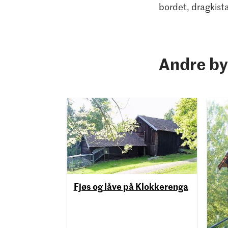
bordet, dragkist
Andre by
Fjøs og låve på Klokkerenga