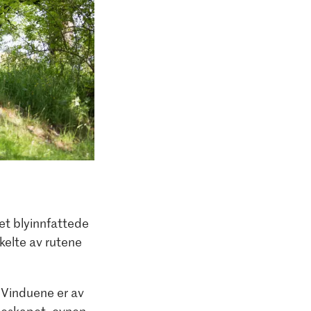
et blyinnfattede
nkelte av rutene
. Vinduene er av