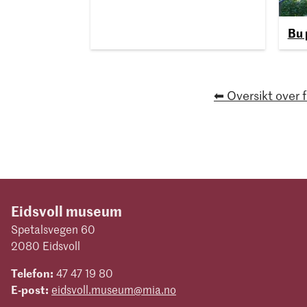
Bu 
⬅ Oversikt over 
Eidsvoll museum
Spetalsvegen 60
2080 Eidsvoll
Telefon:
47 47 19 80
E-post:
eidsvoll.museum@mia.no