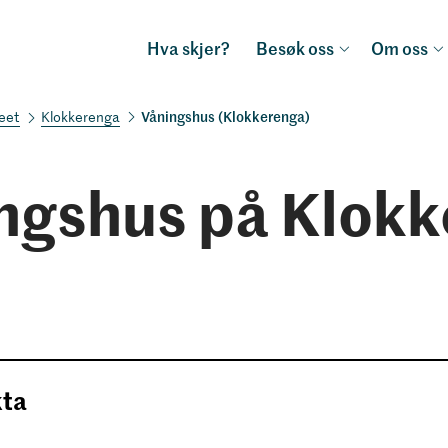
Hva skjer?
Besøk oss
Om oss
Våningshus (Klokkerenga)
seet
Klokkerenga
ngshus på Klok
kta