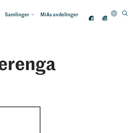
Samlinger
MiAs avdelinger
kerenga