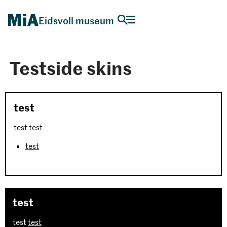
Eidsvoll museum
Testside skins
test
test
test
test
test
test
test