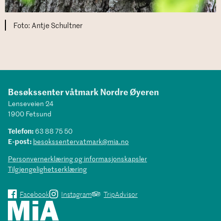
Antje Schultner
Besøkssenter våtmark Nordre Øyeren
Lenseveien 24
1900 Fetsund
Telefon:
63 88 75 50
E-post:
besokssentervatmark@mia.no
Personvernerklæring og informasjonskapsler
Tilgjengelighetserklæring
Facebook
Instagram
TripAdvisor