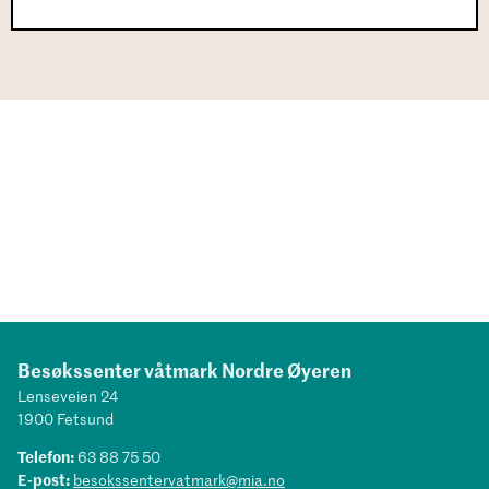
Besøkssenter våtmark Nordre Øyeren
Lenseveien 24
1900 Fetsund
Telefon:
63 88 75 50
E-post:
besokssentervatmark@mia.no