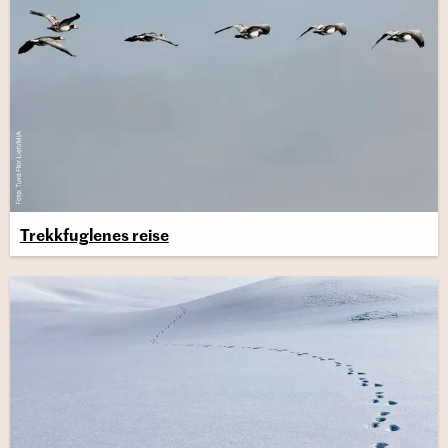
Trekk­fug­le­nes reise