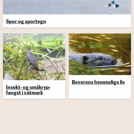
Spor og spor­tegn
Be­ve­rens hem­me­li­ge liv
Insekt-​ og små­kryp­
fangst i våt­mark