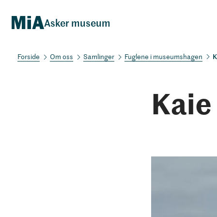
Asker museum
K
Om oss
Samlinger
Fuglene i museumshagen
Kaie