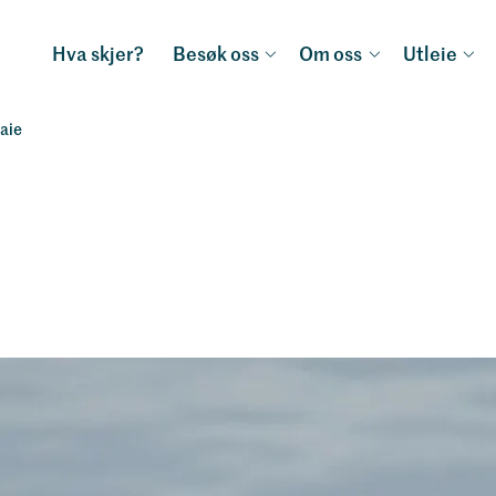
Hva skjer?
Besøk oss
Om oss
Utleie
aie