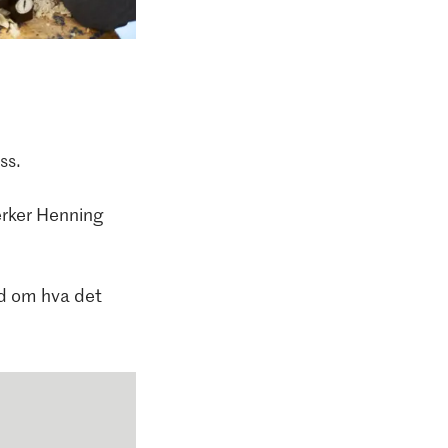
ss.
verker Henning
rd om hva det