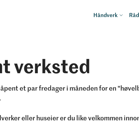
Håndverk
Råd
t verksted
 åpent et par fredager i måneden for en "høvel
.
verker eller huseier er du like velkommen inn