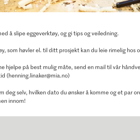
 med å slipe eggeverktøy, og gi tips og veiledning.
, som høvler el. til ditt prosjekt kan du leie rimelig hos o
nne hjelpe på best mulig måte, send en mail til vår hånd
tid (henning.linaker@mia.no)
 om deg selv, hvilken dato du ønsker å komme og et par o
men innom!