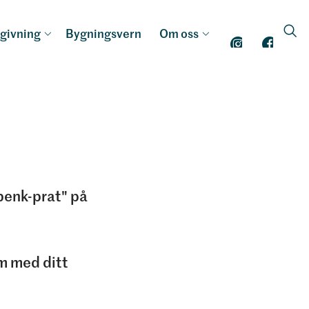
givning
Bygningsvern
Om oss
benk-prat" på
om med ditt