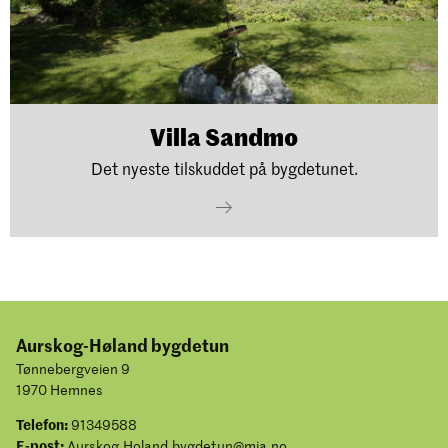
Villa Sandmo
Det nyeste tilskuddet på bygdetunet.
Aurskog-Høland bygdetun
Tønnebergveien 9
1970 Hemnes
Telefon:
91349588
E-post:
Aurskog.Holand.bygdetun@mia.no