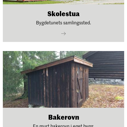
Skolestua
Bygdetunets samlingssted.
Bakerovn
En murt bakerovn i eget bygg.