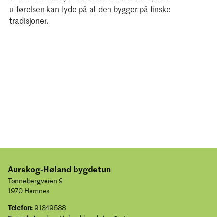
utførelsen kan tyde på at den bygger på finske
tradisjoner.
Aurskog-Høland bygdetun
Tønnebergveien 9
1970 Hemnes
Telefon:
91349588